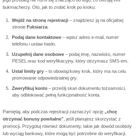
bukmacherzy. Oto, jak to zrobić krok po kroku:
Wejdź na stronę rejestracji
– znajdziesz ją na oficjalnej
stronie
Fuksiarza
.
Podaj dane kontaktowe
– wpisz adres e-mail, numer
telefonu i ustaw hasło.
Uzupełnij dane osobowe
– podaj imię, nazwisko, numer
PESEL oraz kod weryfikacyjny, który otrzymasz SMS-em.
Ustal limity gry
– to obowiązkowy krok, który ma na celu
promowanie odpowiedzialnej gry.
Zweryfikuj konto
– prześlij skan dokumentu tożsamości,
aby odblokować pełną funkcjonalność konta.
Pamiętaj, aby podczas rejestracji zaznaczyć opcję
„chcę
otrzymać bonusy powitalne”
, jeśli planujesz skorzystać z
promocji. Przygotuj również dokumenty, takie jak dowód osobisty
lub wyciąg bankowy, które mogą być potrzebne do weryfikacji.