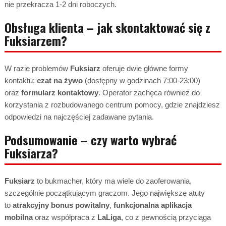
nie przekracza 1-2 dni roboczych.
Obsługa klienta – jak skontaktować się z
Fuksiarzem?
W razie problemów
Fuksiarz
oferuje dwie główne formy
kontaktu:
czat na żywo
(dostępny w godzinach 7:00-23:00)
oraz
formularz kontaktowy
. Operator zachęca również do
korzystania z rozbudowanego centrum pomocy, gdzie znajdziesz
odpowiedzi na najczęściej zadawane pytania.
Podsumowanie – czy warto wybrać
Fuksiarza?
Fuksiarz
to bukmacher, który ma wiele do zaoferowania,
szczególnie początkującym graczom. Jego największe atuty
to
atrakcyjny bonus powitalny
,
funkcjonalna aplikacja
mobilna
oraz współpraca z
LaLiga
, co z pewnością przyciąga