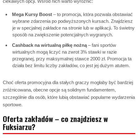
ciekawych opcji. Wśród nich warto wyróżnić:
Mega Kursy Boost
– to promocja, która pozwala obstawiać
wybrane zdarzenia po podwyższonych kursach. Znajdziesz
je w specjalnej zakładce na stronie lub w aplikacji. To świetny
sposób na zwiększenie potencjalnych wygranych.
Cashback na wirtualną piłkę nożną
– fani sportów
wirtualnych mogą liczyć na zwrot 3% stawki w razie
przegranej, przy maksymalnej stawce 2000 zł. Promocja ta
działa bez limitu liczby zakładów, co jest jej dużym atutem.
Choć oferta promocyjna dla stałych graczy mogłaby być bardziej
zróżnicowana, obecne opcje są solidnym fundamentem,
szczególnie dla osób, które lubią obstawiać popularne wydarzenia
sportowe.
Oferta zakładów – co znajdziesz w
Fuksiarzu?