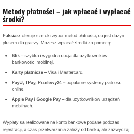
Metody płatności – jak wpłacać i wypłacać
środki?
Fuksiarz
oferuje szeroki wybór metod płatności, co jest dużym
plusem dla graczy. Możesz wpłacać środki za pomocą:
Blik
– szybka i wygodna opcja dla użytkowników
bankowości mobilnej.
Karty płatnicze
– Visa i Mastercard.
PayU, TPay, Przelewy24
– popularne systemy płatności
online.
Apple Pay i Google Pay
– dla użytkowników urządzeń
mobilnych.
Wypłaty są realizowane na konto bankowe podane podczas
rejestracji, a czas przetwarzania zależy od banku, ale zazwyczaj