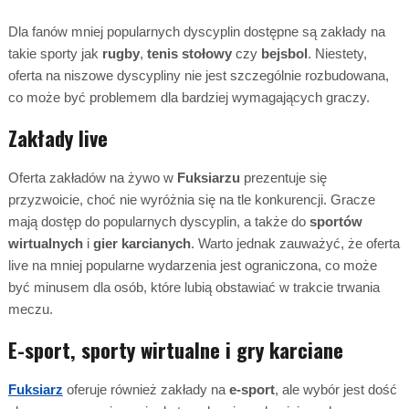
Dla fanów mniej popularnych dyscyplin dostępne są zakłady na
takie sporty jak
rugby
,
tenis stołowy
czy
bejsbol
. Niestety,
oferta na niszowe dyscypliny nie jest szczególnie rozbudowana,
co może być problemem dla bardziej wymagających graczy.
Zakłady live
Oferta zakładów na żywo w
Fuksiarzu
prezentuje się
przyzwoicie, choć nie wyróżnia się na tle konkurencji. Gracze
mają dostęp do popularnych dyscyplin, a także do
sportów
wirtualnych
i
gier karcianych
. Warto jednak zauważyć, że oferta
live na mniej popularne wydarzenia jest ograniczona, co może
być minusem dla osób, które lubią obstawiać w trakcie trwania
meczu.
E-sport, sporty wirtualne i gry karciane
Fuksiarz
oferuje również zakłady na
e-sport
, ale wybór jest dość