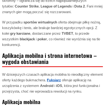
skromny – ogranicza się do trzech najpopularniejszych
tytułów:
Counter Strike
,
League of Legends
i
Dota 2
. Fani mniej
znanych gier mogą poczuć się rozczarowani.
W przypadku
sportów wirtualnych
oferta obejmuje piłkę nożną,
koszykówkę i tenis, ale brakuje bardziej egzotycznych opcji. Z
kolei
gry karciane
, dostarczane przez
TVBET
, to przede
wszystkim
blackjack
i
poker
, co również nie wyróżnia się na tle
konkurencji.
Aplikacja mobilna i strona internetowa –
wygoda obstawiania
W dzisiejszych czasach aplikacja mobilna to nieodłączny element
oferty każdego bukmachera.
Fuksiarz
oferuje aplikację na
urządzenia z systemem
Android
i
iOS
, która jest funkcjonalna i
przejrzysta, choć nie wprowadza rewolucji na rynku.
Aplikacja mobilna