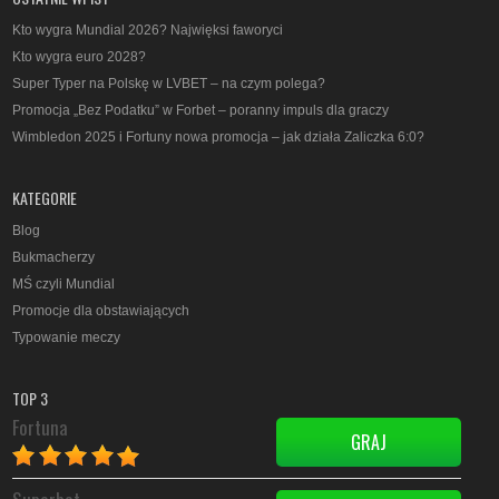
Kto wygra Mundial 2026? Najwięksi faworyci
Kto wygra euro 2028?
Super Typer na Polskę w LVBET – na czym polega?
Promocja „Bez Podatku” w Forbet – poranny impuls dla graczy
Wimbledon 2025 i Fortuny nowa promocja – jak działa Zaliczka 6:0?
KATEGORIE
Blog
Bukmacherzy
MŚ czyli Mundial
Promocje dla obstawiających
Typowanie meczy
TOP 3
Fortuna
GRAJ